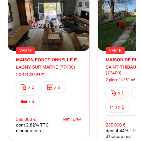
VENTE
VENTE
MAISON FONCTIONNELLE ET CONVIVIALE
LAGNY SUR MARNE (77400)
SAINT THIBAULT
(77400)
5 pièce(s) / 94 m²
2 pièce(s) / 51 m²
x 2
x 5
x 1
x 3
x 1
365 000 €
Ref : 1764
dont 2.82% TTC
235 000 €
d'honoraires
dont 4.44% TTC
d'honoraires