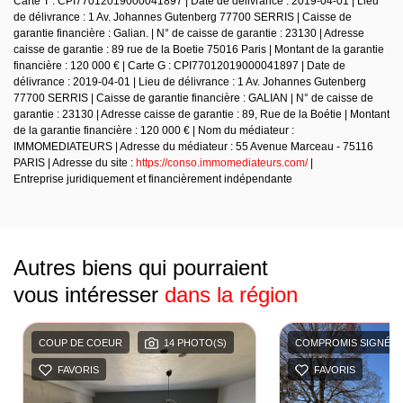
Carte T : CPI77012019000041897 | Date de délivrance : 2019-04-01 | Lieu
de délivrance : 1 Av. Johannes Gutenberg 77700 SERRIS | Caisse de
garantie financière : Galian. | N° de caisse de garantie : 23130 | Adresse
caisse de garantie : 89 rue de la Boetie 75016 Paris | Montant de la garantie
financière : 120 000 € | Carte G : CPI77012019000041897 | Date de
délivrance : 2019-04-01 | Lieu de délivrance : 1 Av. Johannes Gutenberg
77700 SERRIS | Caisse de garantie financière : GALIAN | N° de caisse de
garantie : 23130 | Adresse caisse de garantie : 89, Rue de la Boétie | Montant
de la garantie financière : 120 000 € | Nom du médiateur :
IMMOMEDIATEURS | Adresse du médiateur : 55 Avenue Marceau - 75116
PARIS | Adresse du site :
https://conso.immomediateurs.com/
|
Entreprise juridiquement et financièrement indépendante
Autres biens qui pourraient
vous intéresser
dans la région
COUP DE COEUR
14 PHOTO(S)
COMPROMIS SIGNÉ
FAVORIS
FAVORIS