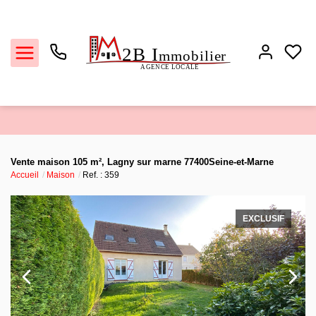
Ventes
Vente maison 105 m², Lagny sur marne 77400Seine-et-Marne
Accueil
Maison
Ref. : 359
Locations
Estimation
EXCLUSIF
Biens vendus
L'agence