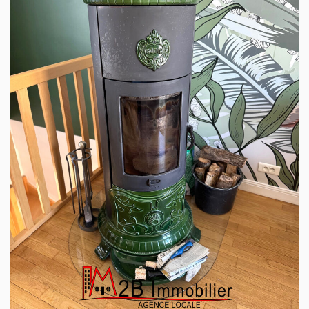
détente.
Une buanderie, une cave et un garage compètent ce
niveau. Avec la possibilité de rentrer plusieurs véhicules
sur la parcelle.
Sans aucune mitoyenneté vous pourrez profiter des
différents espaces qu'offrent les terrasses à différents
niveaux, ainsi que du jardin de 892 m² (rare sur le secteur),
paysager et bien entretenu.
Dans lequel il sera toujours possible d'y installer une
piscine à l'abri des regards.
Sa rénovation complète (isolation, chauffage, sanitaires ...)
vous permettra de prendre possession rapidement des
lieux et vous assura également un excellent classement
énergétique.