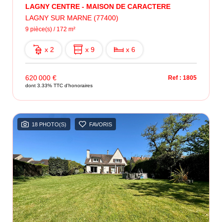
LAGNY CENTRE - MAISON DE CARACTERE
LAGNY SUR MARNE (77400)
9 pièce(s) / 172 m²
x 2
x 9
x 6
620 000 €
Ref : 1805
dont 3.33% TTC d'honoraires
18 PHOTO(S)
FAVORIS