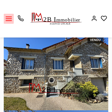
Vente maison 200 m², Lagny sur marne 77400Seine-et-Marne
Accueil
Maison
Ref. : 1573
VENDU
Ventes
Locations
Estimation
Biens vendus
L'agence