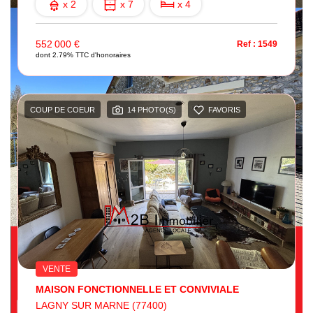
x 2
x 7
x 4
552 000 €
Ref : 1549
dont 2.79% TTC d'honoraires
COUP DE COEUR
14 PHOTO(S)
FAVORIS
VENTE
MAISON FONCTIONNELLE ET CONVIVIALE
LAGNY SUR MARNE (77400)