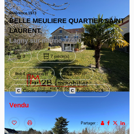
Contact
Référence 1573
BELLE MEULIERE QUARTIER SAINT
LAURENT,
Lagny sur marne 77400
3
7 pièce(s)
4 chambre(s)
200 m²
C
Classe énergie
C
Emission GES
Vendu
Partager :