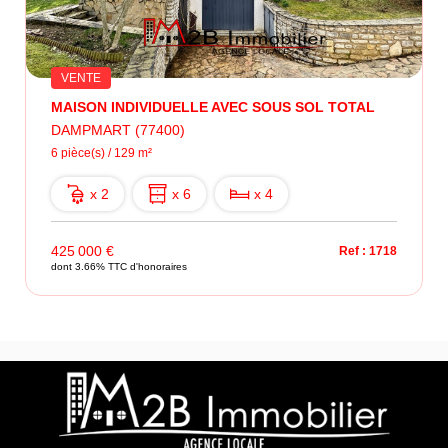
VENTE
MAISON INDIVIDUELLE AVEC SOUS SOL TOTAL
DAMPMART (77400)
6 pièce(s) / 129 m²
x 2
x 6
x 4
425 000 €
Ref : 1718
dont 3.66% TTC d'honoraires