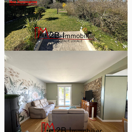
Nos honoraires
Votre agence IM2B IMMOBILIER vous propose de venir
découvrir cette authentique et belle Meulière, située à 700
mètres de la Place de la Fontaine et à 300 mètres du
groupe scolaire Saint Laurent et Saint Joseph.
Vous trouverez au rez-de-chaussée : Une belle entrée qui
dessert la pièce de vie lumineuse et donnant sur une
grande terrasse exposée plein ouest surplombant le jardin
paysager.
La cuisine attenante entièrement aménagée et équipée
(Piano Godin y compris) est très fonctionnelle.
Un espace parentale offre une grande chambre avec
placard et une salle de bains aménagée (baignoire et
douche).