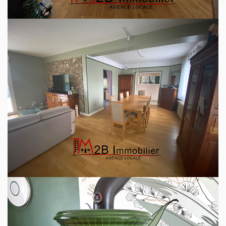
Les wc sont séparés.
Un premier escalier mène au 1er étage est donne sur une
belle pièce palière baignée de lumière, pouvant servir de
bureau ou de pièce de loisirs.
Deux grandes chambres, un dressing et une salle d'eau
avec wc.
Cet étage est idéal pour les enfants.
Le rez-de-jardin est distribué en une chambre, une salle
d'eau, des wc. Une pièce de plus de 25 m² faisant office de
salle de jeux/de loisirs ou tout autre destination.
Une salle de détente avec un accès direct au jardin est
équipée d'un jacuzzi. Vous garantissant un vrai lieu de