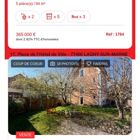
5 pièce(s) / 94 m²
x 2
x 5
x 3
365 000 €
Ref : 1764
dont 2.82% TTC d'honoraires
COUP DE COEUR
18 PHOTO(S)
FAVORIS
VENTE