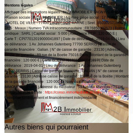
Mentions légales
Affichage des informations légales : IM2B IMMOBILIER LAGNY SUR MARNE
| Raison sociale : IM2B IMMOBILIER | Adresse siège social : 17 PLACE DE
L'HOTEL DE VILLE - 77400 LAGNY SUR MARNE | Siret : 85030257100029 |
RCS : Meaux | Numero TVA Intracommunautaire : FR76850302571 | Forme
juridique : SARL | Capital social : 5 000 | Assurance RCP : 120 000 E |
Carte T : CPI77012019000041897 | Date de délivrance : 2019-04-01 | Lieu
de délivrance : 1 Av. Johannes Gutenberg 77700 SERRIS | Caisse de
garantie financière : Galian. | N° de caisse de garantie : 23130 | Adresse
caisse de garantie : 89 rue de la Boetie 75016 Paris | Montant de la garantie
financière : 120 000 € | Carte G : CPI77012019000041897 | Date de
délivrance : 2019-04-01 | Lieu de délivrance : 1 Av. Johannes Gutenberg
77700 SERRIS | Caisse de garantie financière : GALIAN | N° de caisse de
garantie : 23130 | Adresse caisse de garantie : 89, Rue de la Boétie | Montant
de la garantie financière : 120 000 € | Nom du médiateur :
IMMOMEDIATEURS | Adresse du médiateur : 55 Avenue Marceau - 75116
PARIS | Adresse du site :
https://conso.immomediateurs.com/
|
Entreprise juridiquement et financièrement indépendante
Autres biens qui pourraient