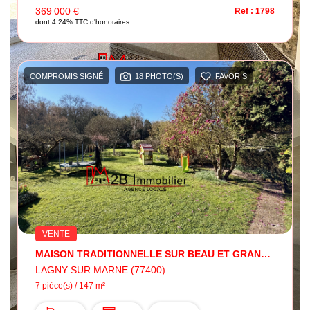
369 000 €
Ref : 1798
dont 4.24% TTC d'honoraires
COMPROMIS SIGNÉ
18 PHOTO(S)
FAVORIS
VENTE
MAISON TRADITIONNELLE SUR BEAU ET GRAND JARDIN
LAGNY SUR MARNE (77400)
7 pièce(s) / 147 m²