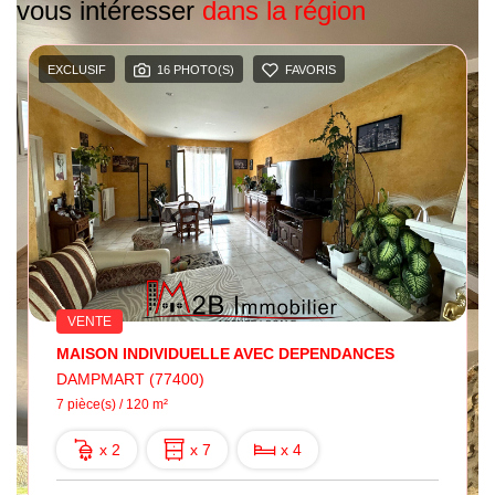
vous intéresser
dans la région
EXCLUSIF
16 PHOTO(S)
FAVORIS
VENTE
MAISON INDIVIDUELLE AVEC DEPENDANCES
DAMPMART (77400)
7 pièce(s) / 120 m²
x 2
x 7
x 4