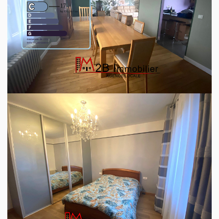
Montant estimé des dépenses annuelles d'énergie pour un
usage standard entre 1790€ et 2490€. indexées aux années
2021,2022 et 2023 (abonnement compris).
Ce bien est soumis à un diagnostic ERP (État
des Risques et Pollutions). Pour en savoir plus,
rendez-vous sur
https://www.georisques.gouv.fr/
Découvrez votre futur quartier