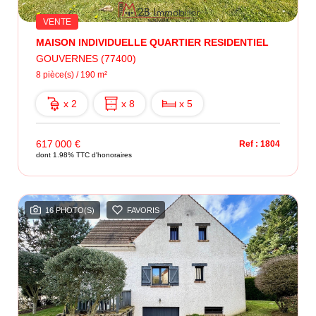
VENTE
MAISON INDIVIDUELLE QUARTIER RESIDENTIEL
GOUVERNES (77400)
8 pièce(s) / 190 m²
x 2
x 8
x 5
617 000 €
Ref : 1804
dont 1.98% TTC d'honoraires
16 PHOTO(S)
FAVORIS