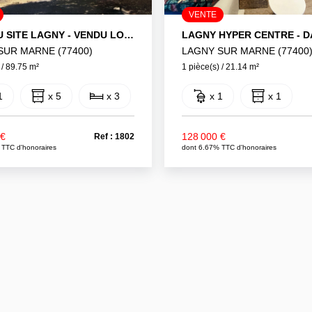
VENTE
F5 BEAU SITE LAGNY - VENDU LOUE
SUR MARNE (77400)
LAGNY SUR MARNE (77400
 / 89.75 m²
1 pièce(s) / 21.14 m²
1
x 5
x 3
x 1
x 1
 €
128 000 €
Ref : 1802
 TTC d'honoraires
dont 6.67% TTC d'honoraires