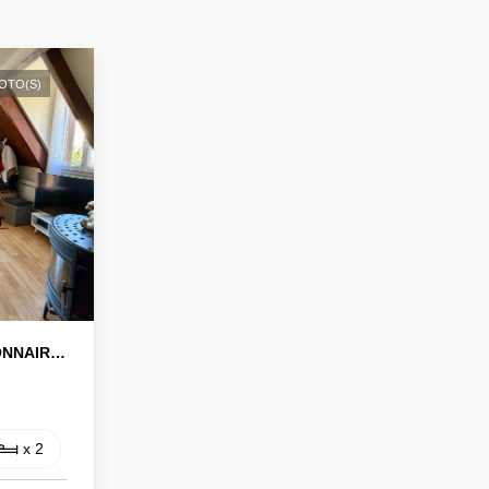
HOTO(S)
LAGNY QUARTIER PAVILLONNAIRE - BEAU F4
)
x 2