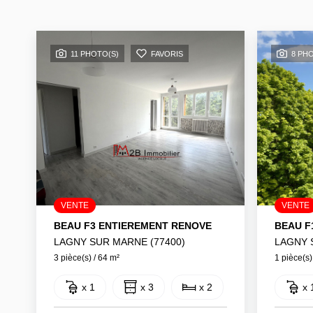
11 PHOTO(S)
FAVORIS
8 PH
VENTE
VENTE
BEAU F3 ENTIEREMENT RENOVE
LAGNY SUR MARNE (77400)
LAGNY 
3 pièce(s) / 64 m²
1 pièce(s)
x 1
x 3
x 2
x 