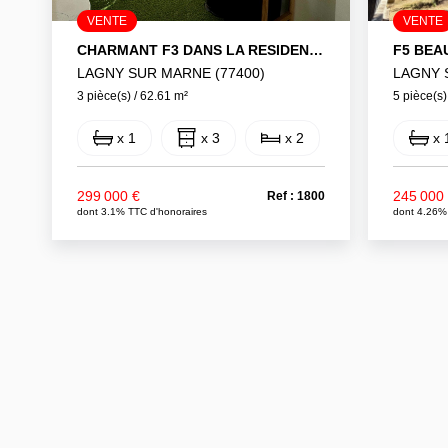
VENTE
VENTE
CHARMANT F3 DANS LA RESIDENCE LE CARRE BALZAC
LAGNY SUR MARNE (77400)
LAGNY 
3 pièce(s) / 62.61 m²
5 pièce(s)
x 1
x 3
x 2
x 
299 000 €
245 000
Ref : 1800
dont 3.1% TTC d'honoraires
dont 4.26%