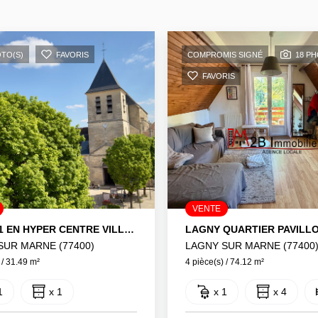
OTO(S)
FAVORIS
COMPROMIS SIGNÉ
18 P
FAVORIS
VENTE
BEAU F1 EN HYPER CENTRE VILLE LAGNY
SUR MARNE (77400)
LAGNY SUR MARNE (77400
 / 31.49 m²
4 pièce(s) / 74.12 m²
1
x 1
x 1
x 4