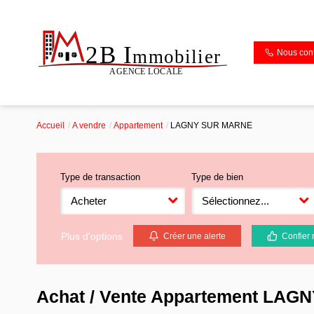
Nous cont
Accueil
A vendre
Appartement
LAGNY SUR MARNE
Type de transaction
Type de bien
Acheter
Sélectionnez...
Plus d'options
Créer une alerte
Confier 
Achat / Vente Appartement LA