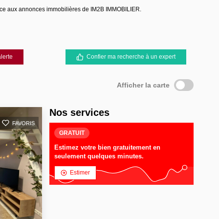
ce aux annonces immobilières de IM2B IMMOBILIER.
lerte
Confier ma recherche à un expert
Afficher la carte
Nos services
FAVORIS
GRATUIT
Estimez votre bien gratuitement en
seulement quelques minutes.
Estimer