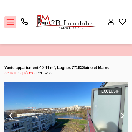
Ventes
Vente appartement 40.44 m², Lognes 77185Seine-et-Marne
Accueil
2 pièces
Ref. : 498
Locations
Estimation
EXCLUSIF
Biens vendus
L'agence