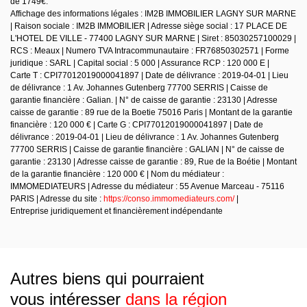
de 1749€.
Affichage des informations légales : IM2B IMMOBILIER LAGNY SUR MARNE
| Raison sociale : IM2B IMMOBILIER | Adresse siège social : 17 PLACE DE
L'HOTEL DE VILLE - 77400 LAGNY SUR MARNE | Siret : 85030257100029 |
RCS : Meaux | Numero TVA Intracommunautaire : FR76850302571 | Forme
juridique : SARL | Capital social : 5 000 | Assurance RCP : 120 000 E |
Carte T : CPI77012019000041897 | Date de délivrance : 2019-04-01 | Lieu
de délivrance : 1 Av. Johannes Gutenberg 77700 SERRIS | Caisse de
garantie financière : Galian. | N° de caisse de garantie : 23130 | Adresse
caisse de garantie : 89 rue de la Boetie 75016 Paris | Montant de la garantie
financière : 120 000 € | Carte G : CPI77012019000041897 | Date de
délivrance : 2019-04-01 | Lieu de délivrance : 1 Av. Johannes Gutenberg
77700 SERRIS | Caisse de garantie financière : GALIAN | N° de caisse de
garantie : 23130 | Adresse caisse de garantie : 89, Rue de la Boétie | Montant
de la garantie financière : 120 000 € | Nom du médiateur :
IMMOMEDIATEURS | Adresse du médiateur : 55 Avenue Marceau - 75116
PARIS | Adresse du site :
https://conso.immomediateurs.com/
|
Entreprise juridiquement et financièrement indépendante
Autres biens qui pourraient
vous intéresser
dans la région