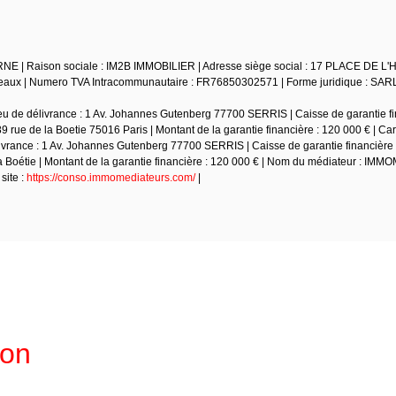
NE | Raison sociale : IM2B IMMOBILIER | Adresse siège social : 17 PLACE DE L
ux | Numero TVA Intracommunautaire : FR76850302571 | Forme juridique : SARL 
u de délivrance : 1 Av. Johannes Gutenberg 77700 SERRIS | Caisse de garantie fi
89 rue de la Boetie 75016 Paris | Montant de la garantie financière : 120 000 € | Car
vrance : 1 Av. Johannes Gutenberg 77700 SERRIS | Caisse de garantie financière 
 la Boétie | Montant de la garantie financière : 120 000 € | Nom du médiateur : 
site :
https://conso.immomediateurs.com/
|
ion