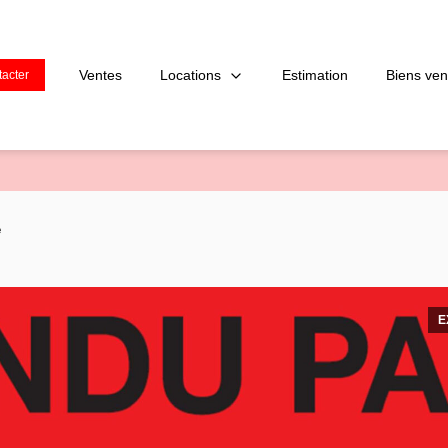
Locations
Ventes
Estimation
Biens ve
acter
e
E