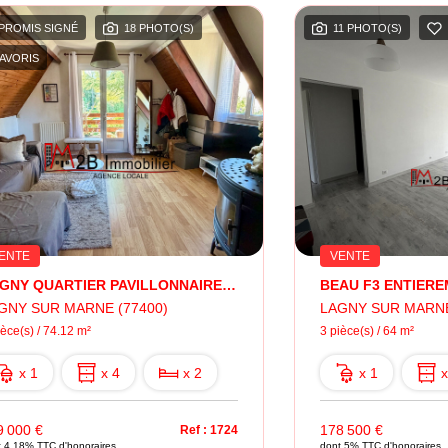
PROMIS SIGNÉ
18 PHOTO(S)
11 PHOTO(S)
AVORIS
ENTE
VENTE
LAGNY QUARTIER PAVILLONNAIRE - BEAU F4
BEAU F3 ENTIER
GNY SUR MARNE (77400)
LAGNY SUR MARNE
ièce(s) / 74.12 m²
3 pièce(s) / 64 m²
x 1
x 4
x 2
x 1
x
9 000 €
178 500 €
Ref : 1724
t 4.18% TTC d'honoraires
dont 5% TTC d'honoraires