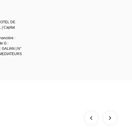
'HOTEL DE
| Capital
nancière :
te G :
: GALIAN | N°
IMMOMEDIATEURS