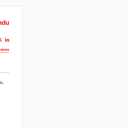
ndu
aires
u,