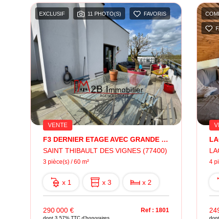
EXCLUSIF
11 PHOTO(S)
FAVORIS
COM
F
VENTE
V
F3 DERNIER ETAGE AVEC GRANDE TERRASSE
SAINT THIBAULT DES VIGNES (77400)
LA
3 pièce(s) / 60 m²
4 p
x 1
x 3
x 2
290 000 €
24
03
Ref : 1801
dont 3.57% TTC d'honoraires
don