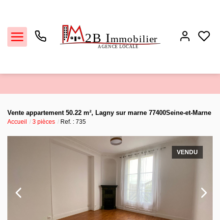
Ventes
Vente appartement 50.22 m², Lagny sur marne 77400Seine-et-Marne
Accueil
3 pièces
Ref. : 735
Locations
Estimation
VENDU
Biens vendus
L'agence