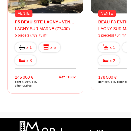
VENTE
VENTE
F5 BEAU SITE LAGNY - VENDU LOUE
LAGNY SUR MARNE (77400)
LAGNY SUR MAR
5 pièce(s) / 89.75 m²
3 pièce(s) / 64 m²
x 1
x 5
x 1
x 3
x 2
245 000 €
178 500 €
Ref : 1802
dont 4.26% TTC
dont 5% TTC d'honorair
d'honoraires