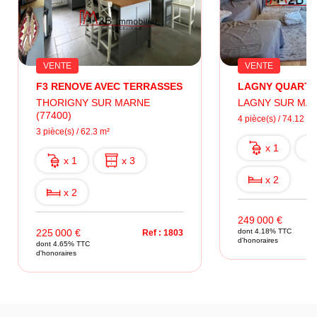
VENTE
VENTE
F3 RENOVE AVEC TERRASSES
THORIGNY SUR MARNE
LAGNY SUR MAR
(77400)
4 pièce(s) / 74.12 m²
3 pièce(s) / 62.3 m²
x 1
x 1
x 3
x 2
x 2
249 000 €
225 000 €
dont 4.18% TTC
Ref : 1803
d'honoraires
dont 4.65% TTC
d'honoraires