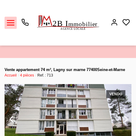
Ventes
Vente appartement 74 m², Lagny sur marne 77400Seine-et-Marne
Accueil
4 pièces
Ref. : 713
Locations
Estimation
VENDU
Biens vendus
L'agence