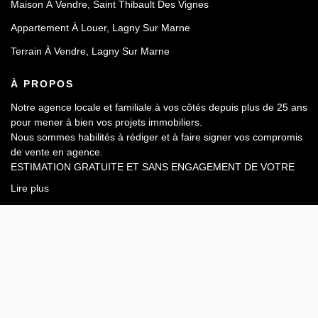
Maison À Vendre, Saint Thibault Des Vignes
Appartement À Louer, Lagny Sur Marne
Terrain À Vendre, Lagny Sur Marne
À PROPOS
Notre agence locale et familiale à vos côtés depuis plus de 25 ans
pour mener à bien vos projets immobiliers.
Nous sommes habilités à rédiger et à faire signer vos compromis
de vente en agence.
ESTIMATION GRATUITE ET SANS ENGAGEMENT DE VOTRE
PART.
Lire plus
17 PLACE DE L'HOTEL DE VILLE, 77400 LAGNY SUR
MARNE
Afficher le téléphone
Designé et développé par Orisha Real Estate
© IM2B IMMOBILIER 2026