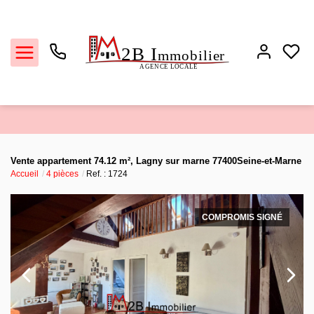
Ventes
Vente appartement 74.12 m², Lagny sur marne 77400Seine-et-Marne
Accueil
4 pièces
Ref. : 1724
Locations
Estimation
COMPROMIS SIGNÉ
Biens vendus
L'agence