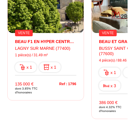
VENTE
VENTE
BEAU F1 EN HYPER CENTRE VILLE LAGNY
LAGNY SUR MARNE (77400)
BUSSY SAINT 
(77600)
1 pièce(s) / 31.49 m²
4 pièce(s) / 88.46 m²
x 1
x 1
x 1
135 000 €
Ref : 1796
x 3
dont 3.85% TTC
d'honoraires
386 000 €
dont 4.32% TTC
d'honoraires