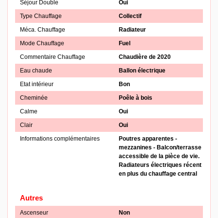
Séjour Double
Oui
Type Chauffage
Collectif
Méca. Chauffage
Radiateur
Mode Chauffage
Fuel
Commentaire Chauffage
Chaudière de 2020
Eau chaude
Ballon électrique
Etat intérieur
Bon
Cheminée
Poêle à bois
Calme
Oui
Clair
Oui
Informations complémentaires
Poutres apparentes -
mezzanines - Balcon/terrasse
accessible de la pièce de vie.
Radiateurs électriques récent
en plus du chauffage central
Autres
Ascenseur
Non