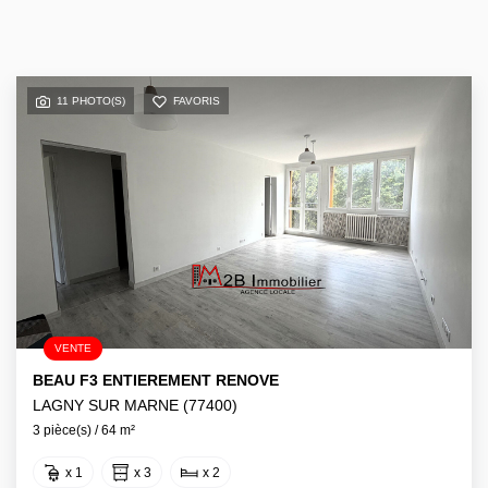
11 PHOTO(S)
FAVORIS
VENTE
BEAU F3 ENTIEREMENT RENOVE
LAGNY SUR MARNE (77400)
3 pièce(s) / 64 m²
x 1
x 3
x 2