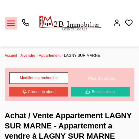
Accueil
A vendre
Appartement
LAGNY SUR MARNE
Ventes
Plus d'options
Modifier ma recherche
Locations
Créer une alerte
Besoin d'aide
Estimation
Biens vendus
Achat / Vente Appartement LAGNY
SUR MARNE - Appartement a
L'agence
vendre à LAGNY SUR MARNE