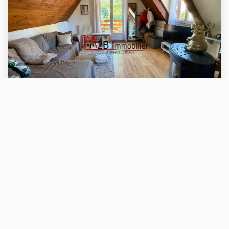
VENTE
LAGNY QUARTIER PAVILLONNAIRE - BEAU F4
LAGNY SUR MARNE (77400)
4 pièce(s) / 74.12 m²
x 1
x 4
x 2
249 000 €
Ref : 1724
dont 4.18% TTC d'honoraires