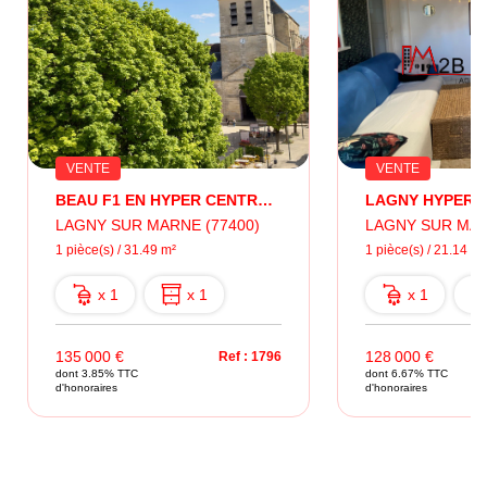
VENTE
VENTE
BEAU F1 EN HYPER CENTRE VILLE LAGNY
LAGNY SUR MARNE (77400)
LAGNY SUR MAR
1 pièce(s) / 31.49 m²
1 pièce(s) / 21.14 m²
x 1
x 1
x 1
135 000 €
128 000 €
Ref : 1796
dont 3.85% TTC
dont 6.67% TTC
d'honoraires
d'honoraires