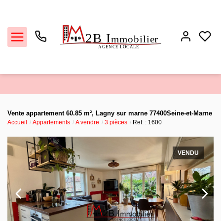
Ventes
Vente appartement 60.85 m², Lagny sur marne 77400Seine-et-Marne
Accueil
Appartements
A vendre
3 pièces
Ref. : 1600
Locations
Estimation
VENDU
Biens vendus
L'agence