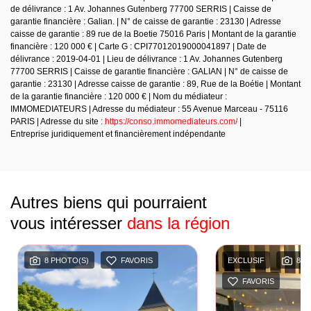
de délivrance : 1 Av. Johannes Gutenberg 77700 SERRIS | Caisse de
garantie financière : Galian. | N° de caisse de garantie : 23130 | Adresse
caisse de garantie : 89 rue de la Boetie 75016 Paris | Montant de la garantie
financière : 120 000 € | Carte G : CPI77012019000041897 | Date de
délivrance : 2019-04-01 | Lieu de délivrance : 1 Av. Johannes Gutenberg
77700 SERRIS | Caisse de garantie financière : GALIAN | N° de caisse de
garantie : 23130 | Adresse caisse de garantie : 89, Rue de la Boétie | Montant
de la garantie financière : 120 000 € | Nom du médiateur :
IMMOMEDIATEURS | Adresse du médiateur : 55 Avenue Marceau - 75116
PARIS | Adresse du site :
https://conso.immomediateurs.com/
|
Entreprise juridiquement et financièrement indépendante
Autres biens qui pourraient
vous intéresser
dans la région
8 PHOTO(S)
FAVORIS
EXCLUSIF
8 P
FAVORIS