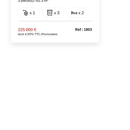
3 pièce(s) / 62.3 m²
x 1
x 3
x 2
225 000 €
Ref : 1803
dont 4.65% TTC d'honoraires