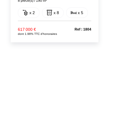
8 pièce(s) / 190 m²
x 2
x 8
x 5
617 000 €
Ref : 1804
dont 1.98% TTC d'honoraires