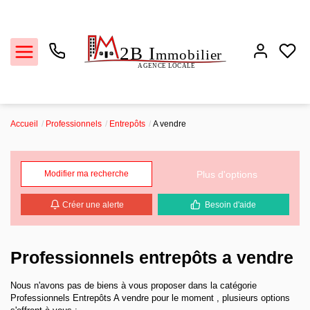
Accueil
Professionnels
Entrepôts
A vendre
Ventes
Plus d'options
Modifier ma recherche
Locations
Créer une alerte
Besoin d'aide
Estimation
Biens vendus
Professionnels entrepôts a vendre
Nous n'avons pas de biens à vous proposer dans la catégorie
L'agence
Professionnels Entrepôts A vendre pour le moment , plusieurs options