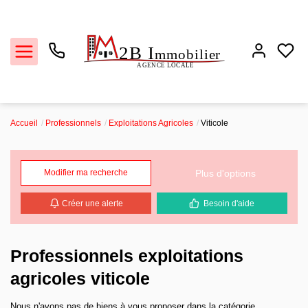
Accueil
Professionnels
Exploitations Agricoles
Viticole
Ventes
Plus d'options
Modifier ma recherche
Locations
Créer une alerte
Besoin d'aide
Estimation
Biens vendus
Professionnels exploitations
agricoles viticole
L'agence
Nous n'avons pas de biens à vous proposer dans la catégorie