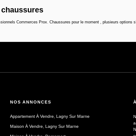
 chaussures
ssionnels Commerces Prox. Chaussures pour le moment , plusieurs options s'o
NOS ANNONCES
Appartement À Vendre, Lagny Sur Marne
N
a
Maison À Vendre, Lagny Sur Marne
N
c