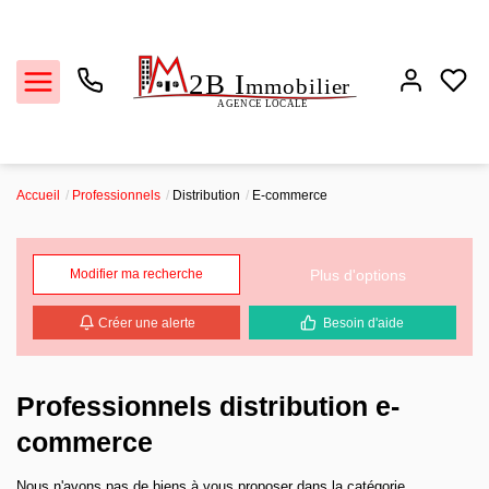
Accueil
Professionnels
Distribution
E-commerce
Ventes
Plus d'options
Modifier ma recherche
Locations
Créer une alerte
Besoin d'aide
Estimation
Biens vendus
Professionnels distribution e-
commerce
L'agence
Nous n'avons pas de biens à vous proposer dans la catégorie