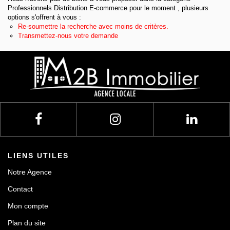
Professionnels Distribution E-commerce pour le moment , plusieurs
Contact
options s'offrent à vous :
Re-soumettre la recherche avec moins de critères.
Transmettez-nous votre demande
LIENS UTILES
Notre Agence
Contact
Mon compte
Plan du site