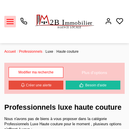
Accueil
Professionnels
Luxe
Haute couture
Ventes
Plus d'options
Modifier ma recherche
Locations
Créer une alerte
Besoin d'aide
Estimation
Biens vendus
Professionnels luxe haute couture
Nous n'avons pas de biens à vous proposer dans la catégorie
L'agence
Professionnels Luxe Haute couture pour le moment , plusieurs options