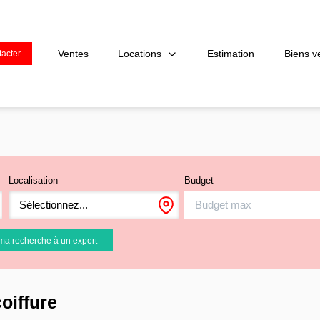
Locations
Ventes
Estimation
Biens v
acter
Localisation
Budget
Sélectionnez...
ma recherche à un expert
oiffure