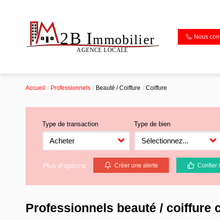
Nous cont
Accueil
Professionnels
Beauté / Coiffure
Coiffure
Type de transaction
Type de bien
Acheter
Sélectionnez...
Plus d'options
Créer une alerte
Confier 
Professionnels beauté / coiffure c