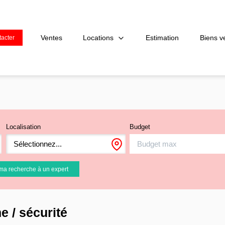
Locations
Ventes
Estimation
Biens v
acter
Localisation
Budget
Sélectionnez...
ma recherche à un expert
 / sécurité