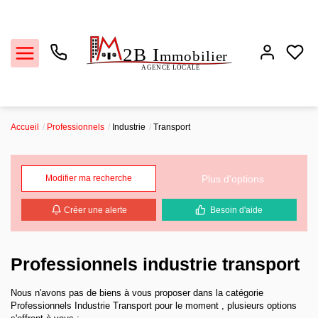
Accueil
Professionnels
Industrie
Transport
Ventes
Plus d'options
Modifier ma recherche
Locations
Créer une alerte
Besoin d'aide
Estimation
Biens vendus
Professionnels industrie transport
Nous n'avons pas de biens à vous proposer dans la catégorie
L'agence
Professionnels Industrie Transport pour le moment , plusieurs options