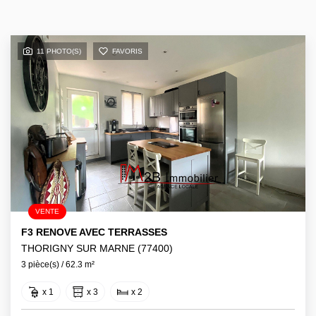
11 PHOTO(S)
FAVORIS
VENTE
F3 RENOVE AVEC TERRASSES
THORIGNY SUR MARNE (77400)
3 pièce(s) / 62.3 m²
x 1
x 3
x 2