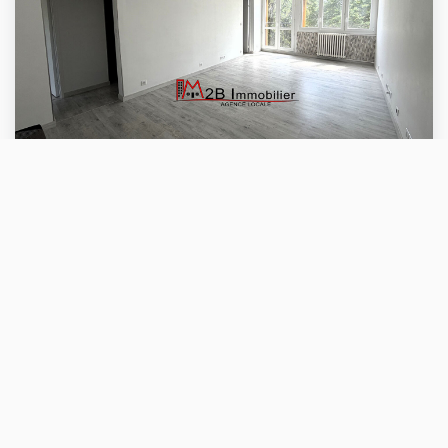
VENTE
BEAU F3 ENTIEREMENT RENOVE
LAGNY SUR MARNE (77400)
3 pièce(s) / 64 m²
x 1
x 3
x 2
178 500 €
Ref : 1795
dont 5% TTC d'honoraires