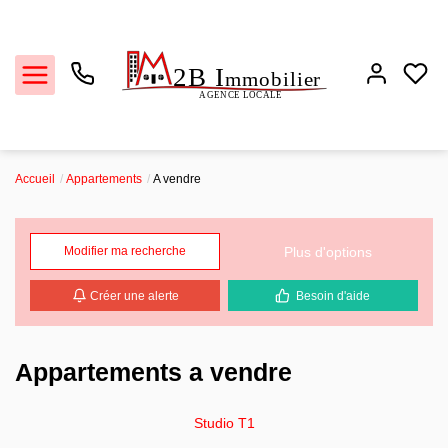
Accueil
Appartements
A vendre
Ventes
Locations
Plus d'options
Modifier ma recherche
Créer une alerte
Besoin d'aide
Estimation
Biens vendus
Appartements a vendre
L'agence
Studio T1