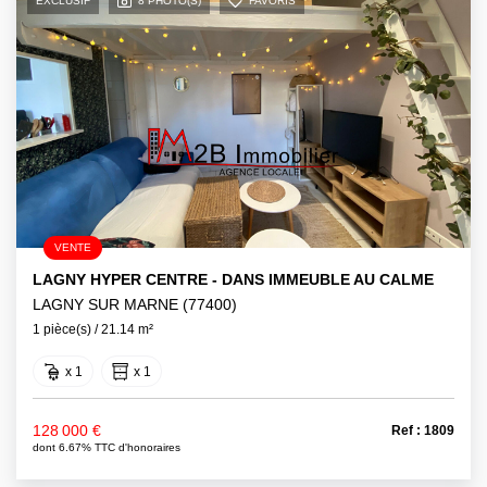
EXCLUSIF
8 PHOTO(S)
FAVORIS
VENTE
LAGNY HYPER CENTRE - DANS IMMEUBLE AU CALME
LAGNY SUR MARNE (77400)
1 pièce(s) / 21.14 m²
x 1
x 1
128 000 €
Ref : 1809
dont 6.67% TTC d'honoraires