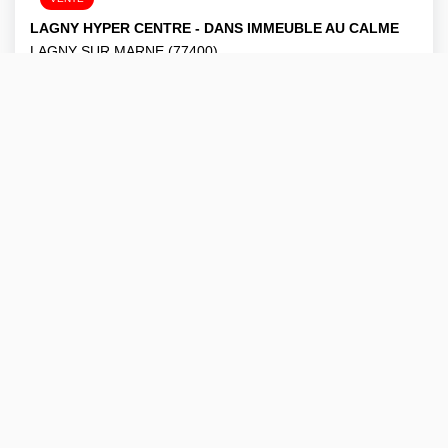
LAGNY HYPER CENTRE - DANS IMMEUBLE AU CALME
LAGNY SUR MARNE (77400)
1 pièce(s) / 21.14 m²
x 1
x 1
128 000 €
Ref : 1809
dont 6.67% TTC d'honoraires