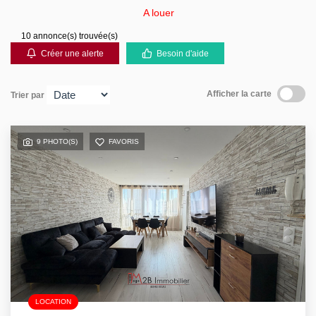
A louer
Contact
10 annonce(s) trouvée(s)
Créer une alerte
Besoin d'aide
Afficher la carte
Trier par
9 PHOTO(S)
FAVORIS
LOCATION