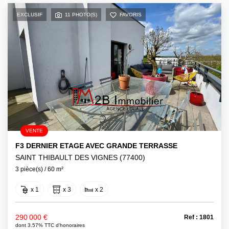
EXCLUSIF
11 PHOTO(S)
FAVORIS
VENTE
F3 DERNIER ETAGE AVEC GRANDE TERRASSE
SAINT THIBAULT DES VIGNES (77400)
3 pièce(s) / 60 m²
x 1
x 3
x 2
290 000 €
Ref : 1801
dont 3.57% TTC d'honoraires