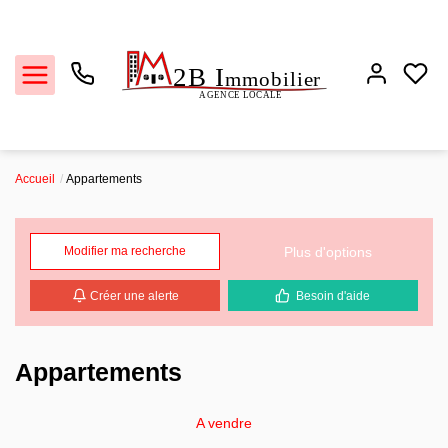
Accueil
Appartements
Ventes
Plus d'options
Modifier ma recherche
Locations
Créer une alerte
Besoin d'aide
Estimation
Biens vendus
Appartements
L'agence
A vendre