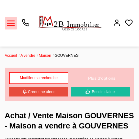
Accueil
A vendre
Maison
GOUVERNES
Ventes
Plus d'options
Modifier ma recherche
Locations
Créer une alerte
Besoin d'aide
Estimation
Biens vendus
Achat / Vente Maison GOUVERNES
- Maison a vendre à GOUVERNES
L'agence