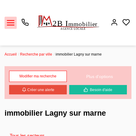
Accueil
Recherche par ville
immobilier Lagny sur marne
Ventes
Plus d'options
Modifier ma recherche
Locations
Créer une alerte
Besoin d'aide
Estimation
Biens vendus
immobilier Lagny sur marne
L'agence
Tous les secteurs