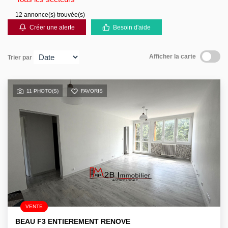
Contact
12 annonce(s) trouvée(s)
Créer une alerte
Besoin d'aide
Afficher la carte
Trier par
11 PHOTO(S)
FAVORIS
VENTE
BEAU F3 ENTIEREMENT RENOVE