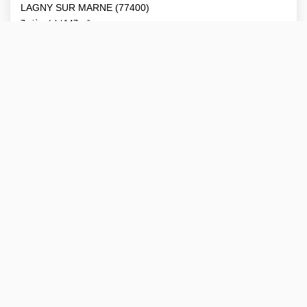
LAGNY SUR MARNE (77400)
7 pièce(s) / 147 m²
x 2
x 7
x 4
552 000 €
Ref : 1549
dont 2.79% TTC d'honoraires